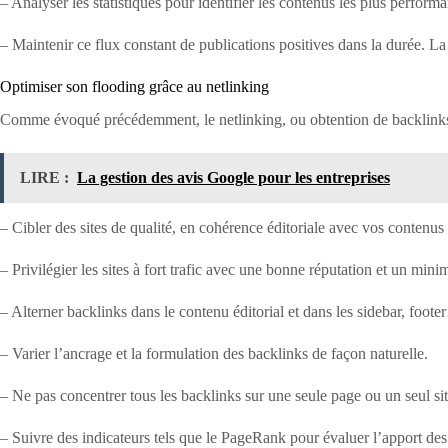
– Analyser les statistiques pour identifier les contenus les plus performa
– Maintenir ce flux constant de publications positives dans la durée. La
Optimiser son flooding grâce au netlinking
Comme évoqué précédemment, le netlinking, ou obtention de backlinks, j
LIRE :
La gestion des avis Google pour les entreprises
– Cibler des sites de qualité, en cohérence éditoriale avec vos contenus 
– Privilégier les sites à fort trafic avec une bonne réputation et un mi
– Alterner backlinks dans le contenu éditorial et dans les sidebar, foot
– Varier l’ancrage et la formulation des backlinks de façon naturelle.
– Ne pas concentrer tous les backlinks sur une seule page ou un seul sit
– Suivre des indicateurs tels que le PageRank pour évaluer l’apport des