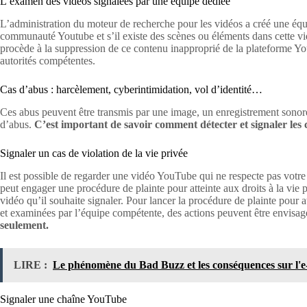
L’examen des vidéos signalées par une équipe dédiée
L’administration du moteur de recherche pour les vidéos a créé une équi
communauté Youtube et s’il existe des scènes ou éléments dans cette vidé
procède à la suppression de ce contenu inapproprié de la plateforme YouT
autorités compétentes.
Cas d’abus : harcèlement, cyberintimidation, vol d’identité…
Ces abus peuvent être transmis par une image, un enregistrement sonore,
d’abus.
C’est important de savoir comment détecter et signaler les
Signaler un cas de violation de la vie privée
Il est possible de regarder une vidéo YouTube qui ne respecte pas votre 
peut engager une procédure de plainte pour atteinte aux droits à la vie 
vidéo qu’il souhaite signaler. Pour lancer la procédure de plainte pour a
et examinées par l’équipe compétente, des actions peuvent être envisagée
seulement.
LIRE :
Le phénomène du Bad Buzz et les conséquences sur l'e
Signaler une chaîne YouTube