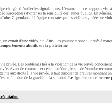
pe chargée d’étudier les signalements. L’examen de ces rapports vise à v
o susceptibles d’offenser la sensibilité des jeunes publics. En général,
ube. Cependant, si l’équipe constate que les vidéos signalées ne violent
 un extrait d’une vidéo, etc. Ainsi, les youtubers sont autorisés à mar
 comportements abusifs sur la plateforme.
vie privée. Les problèmes liés à la violation de la vie privée concernent
privée. Avant de commencer cette procédure, le site de Youtube recommand
tteinte aux droits à la vie privée, il faut disposer de preuves montrant 
s en fonction de la gravité de la situation.
Le signalement concerne p
-réputation