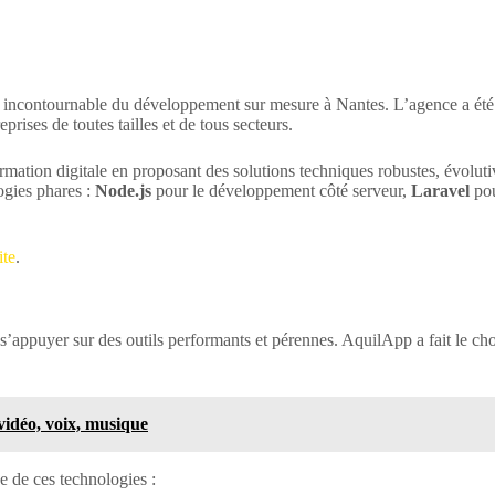
ncontournable du développement sur mesure à Nantes. L’agence a été 
rises de toutes tailles et de tous secteurs.
ation digitale en proposant des solutions techniques robustes, évolutiv
ogies phares :
Node.js
pour le développement côté serveur,
Laravel
pou
ite
.
s’appuyer sur des outils performants et pérennes. AquilApp a fait le cho
 vidéo, voix, musique
e de ces technologies :