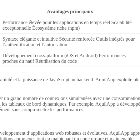
Avantages principaux
Performance élevée pour les applications en temps réel Scalabilité
exceptionnelle Écosystème riche (npm)
Syntaxe élégante et intuitive Sécurité renforcée Outils intégrés pour
l’authentification et l’autorisation
Développement cross-platform (iOS et Android) Performances
proches du natif Réutilisation du code
xibilité et la puissance de JavaScript au backend. AquilApp exploite pl
rer un grand nombre de connexions simultanées avec une consommation de
 ou les tableaux de bord dynamiques. Par exemple, AquilApp a développé p
anément sans compromettre les performances.
eloppement d’applications web robustes et évolutives. AquilApp appréc
lutions complexes tout en maintenant un code propre et maintenable.