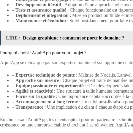
–
Développement itératif
: Adoption d’une approche agile avec d
–
Tests et assurance qualité
: Chaque fonctionnalité est rigoureu
–
Déploiement et intégration
: Mise en production fluide et int
–
Maintenance et évolution
: Suivi post-lancement pour faire évo
LIRE :
Design graphique : comment se porte le domaine ?
Pourquoi choisir AquilApp pour votre projet ?
AquilApp se démarque par son expertise pointue et son approche centrée 
–
Expertise technique de pointe
: Maîtrise de Node.js, Laravel 
–
Approche sur mesure
: Chaque projet est traité de manière uni
–
Équipe passionnée et expérimentée
: Des développeurs talent
–
Agilité et réactivité
: Une structure à taille humaine permettant
–
Focus sur la qualité
: Une importance capitale accordée à la qu
–
Accompagnement à long terme
: Un suivi post-livraison pour 
–
Transparence
: Une implication du client à chaque étape du p
En choisissant AquilApp, les clients optent pour un partenaire technolo
croissance ou une entreprise établie cherchant à se réinventer, Aquil