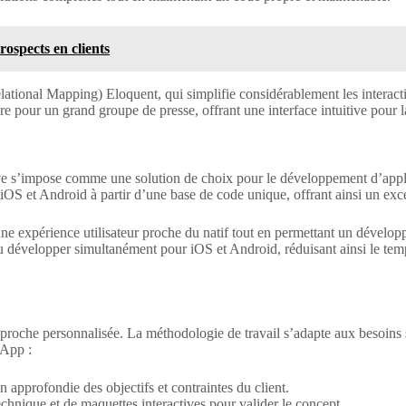
rospects en clients
tional Mapping) Eloquent, qui simplifie considérablement les interacti
pour un grand groupe de presse, offrant une interface intuitive pour la 
e s’impose comme une solution de choix pour le développement d’appli
iOS et Android à partir d’une base de code unique, offrant ainsi un excel
 une expérience utilisateur proche du natif tout en permettant un dével
pu développer simultanément pour iOS et Android, réduisant ainsi le te
roche personnalisée. La méthodologie de travail s’adapte aux besoins sp
lApp :
approfondie des objectifs et contraintes du client.
echnique et de maquettes interactives pour valider le concept.