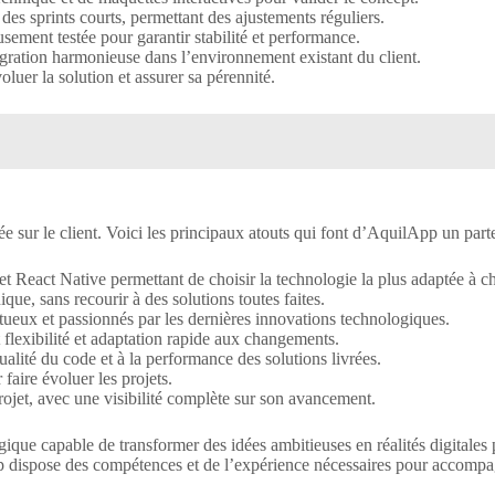
es sprints courts, permettant des ajustements réguliers.
sement testée pour garantir stabilité et performance.
égration harmonieuse dans l’environnement existant du client.
luer la solution et assurer sa pérennité.
sur le client. Voici les principaux atouts qui font d’AquilApp un parten
et React Native permettant de choisir la technologie la plus adaptée à c
que, sans recourir à des solutions toutes faites.
ueux et passionnés par les dernières innovations technologiques.
 flexibilité et adaptation rapide aux changements.
alité du code et à la performance des solutions livrées.
faire évoluer les projets.
rojet, avec une visibilité complète sur son avancement.
gique capable de transformer des idées ambitieuses en réalités digitales
App dispose des compétences et de l’expérience nécessaires pour accomp